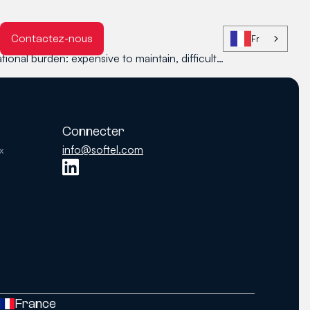
Contactez-nous
Fr
onal burden: expensive to maintain, difficult…
Connecter
info@softel.com
x
France