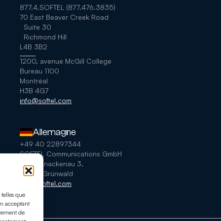
877.4.SOFTEL (877.476.3835)
70 East Beaver Creek Road
Suite 30
Richmond Hill
L4B 3B2
1200, avenue McGill College
Bureau 1100
Montréal
H3B 4G7
info@softel.com
Allemagne
+49 40 22897344
SOFTEL Communications GmbH
In der Knackenau 3,
82031 Grünwald
info@softel.com
 telles que
 En acceptant
rtement de