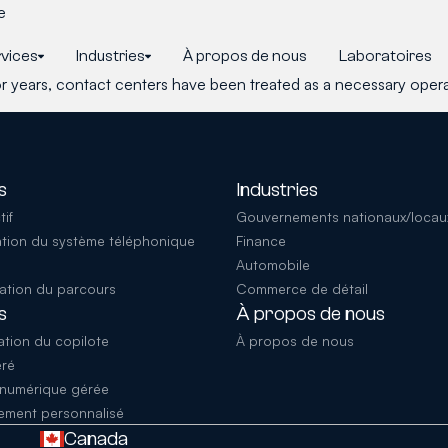
e
vices
Industries
À propos de nous
Laboratoires
ears, contact centers have been treated as a necessary operati
s
Industries
if
Gouvernements nationaux/locau
ation du système téléphonique
Finance
Automobile
ation du parcours
Commerce de détail
s
À propos de nous
ation du copilote
À propos de nous
ré
 numérique gérée
ment personnalisé
Canada