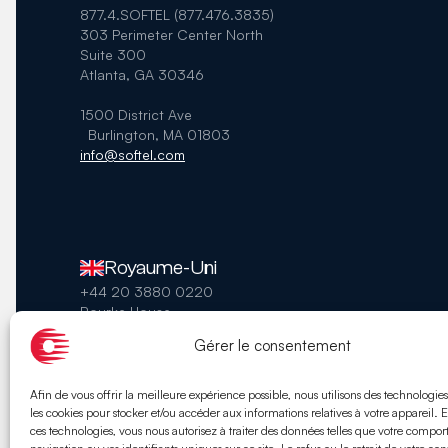
877.4.SOFTEL (877.476.3835)
303 Perimeter Center North
Suite 300
Atlanta, GA 30346
1500 District Ave
Burlington, MA 01803
info@softel.com
Royaume-Uni
+44 20 3880 0220
Rourke House
Waterman’s Business Park
Gérer le consentement
The Causeway
Staines Upon Thames
Middlesex
Afin de vous offrir la meilleure expérience possible, nous utilisons des technologies
TW18 3BA, Royaume-Uni
les cookies pour stocker et/ou accéder aux informations relatives à votre appareil.
ces technologies, vous nous autorisez à traiter des données telles que votre compo
info@softel.com